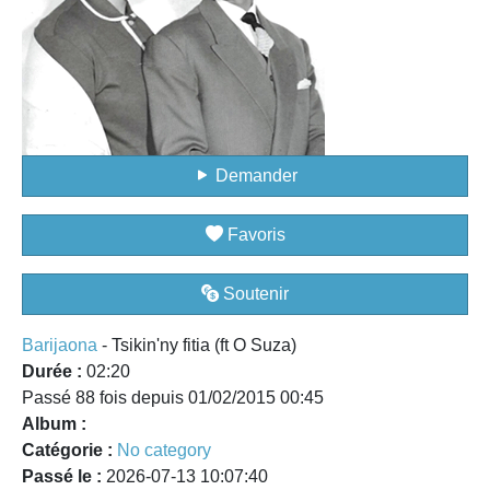
Demander
Favoris
Soutenir
Barijaona
- Tsikin'ny fitia (ft O Suza)
Durée :
02:20
Passé 88 fois depuis 01/02/2015 00:45
Album :
Catégorie :
No category
Passé le :
2026-07-13 10:07:40