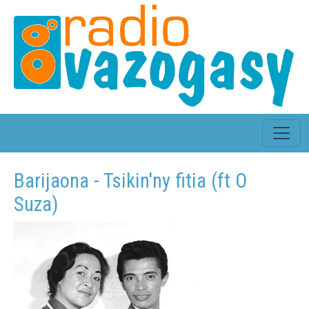
Barijaona - Tsikin'ny fitia (ft O
Suza)