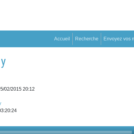
Accueil
Recherche
Envoyez vos 
ny
05/02/2015 20:12
y
03:20:24