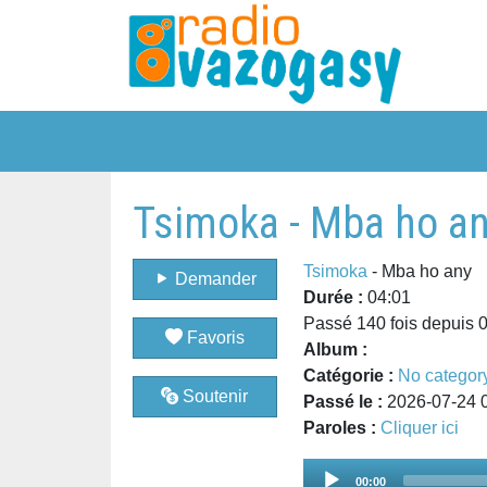
Tsimoka - Mba ho a
Tsimoka
- Mba ho any
Demander
Durée :
04:01
Passé 140 fois depuis 
Favoris
Album :
Catégorie :
No categor
Soutenir
Passé le :
2026-07-24 
Paroles :
Cliquer ici
Audio
00:00