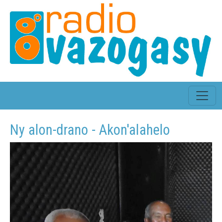
Ny alon-drano - Akon'alahelo