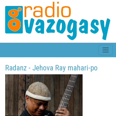
Radanz - Jehova Ray mahari-po