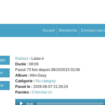
Accueil
Recherche
Envoyez vos 
Radanz
- Lalao e
der
Durée :
08:09
Passé 73 fois depuis 08/10/2015 02:06
is
Album :
Afro-Gasy
Catégorie :
No category
ir
Passé le :
2026-06-07 21:26:24
Paroles :
Chercher ici
Audio
00:00