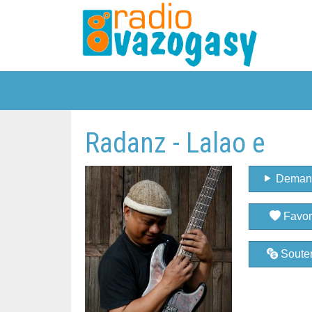
Radanz - Lalao e
Deman
Favor
Souten