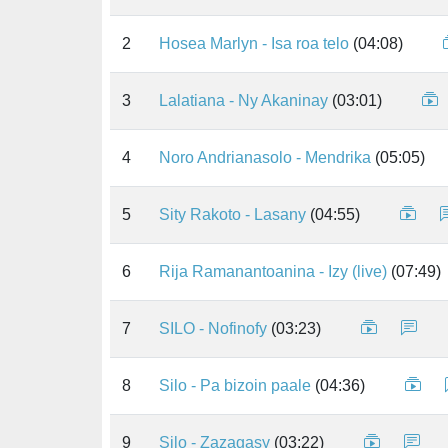
2
Hosea Marlyn - Isa roa telo
(04:08)
3
Lalatiana - Ny Akaninay
(03:01)
4
Noro Andrianasolo - Mendrika
(05:05)
5
Sity Rakoto - Lasany
(04:55)
6
Rija Ramanantoanina - Izy (live)
(07:49)
7
SILO - Nofinofy
(03:23)
8
Silo - Pa bizoin paale
(04:36)
9
Silo - Zazagasy
(03:22)