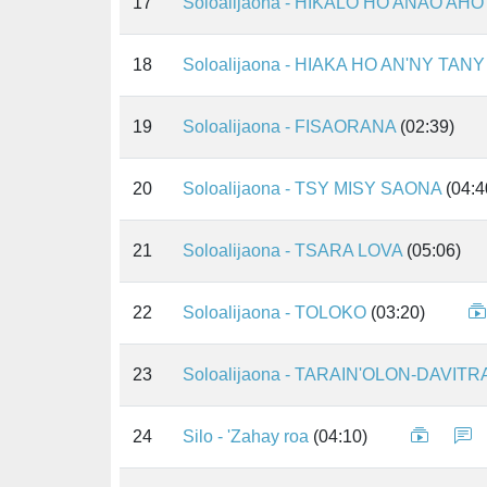
17
Soloalijaona - HIKALO HO ANAO AHO
18
Soloalijaona - HIAKA HO AN'NY TANY
19
Soloalijaona - FISAORANA
(02:39)
20
Soloalijaona - TSY MISY SAONA
(04:4
21
Soloalijaona - TSARA LOVA
(05:06)
22
Soloalijaona - TOLOKO
(03:20)
23
Soloalijaona - TARAIN'OLON-DAVITR
24
Silo - 'Zahay roa
(04:10)