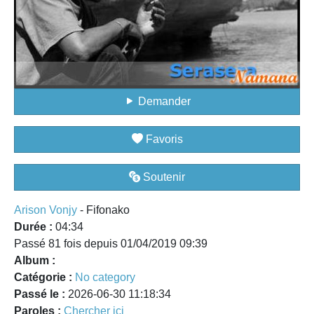
Demander
Favoris
Soutenir
Arison Vonjy
- Fifonako
Durée :
04:34
Passé 81 fois depuis 01/04/2019 09:39
Album :
Catégorie :
No category
Passé le :
2026-06-30 11:18:34
Paroles :
Chercher ici