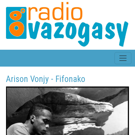
Arison Vonjy - Fifonako