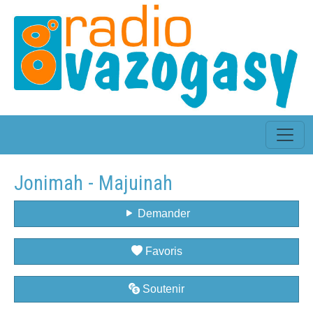
Jonimah - Majuinah
Demander
Favoris
Soutenir