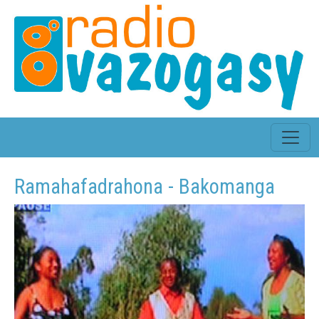
Ramahafadrahona - Bakomanga