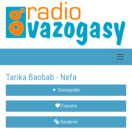
Tarika Baobab - Nefa
Demander
Favoris
Soutenir