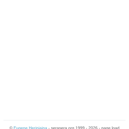
©
Eugene Heriniaina
- serasera.org 1999 - 2026 - page load