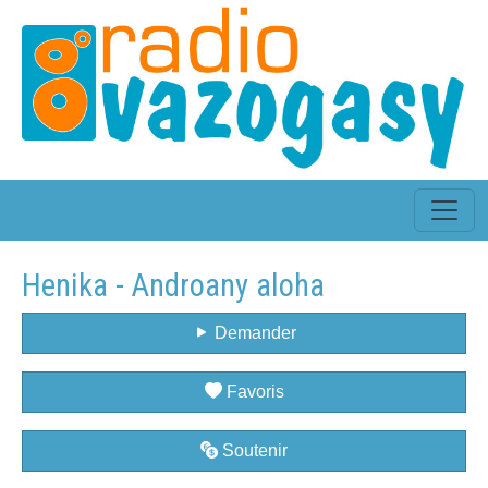
Henika - Androany aloha
Demander
Favoris
Soutenir