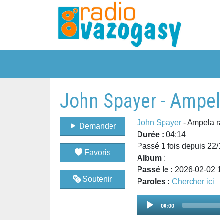
John Spayer - Ampel
John Spayer
- Ampela r
Demander
Durée :
04:14
Passé 1 fois depuis 22
Favoris
Album :
Passé le :
2026-02-02 
Soutenir
Paroles :
Chercher ici
Audio
00:00
Player