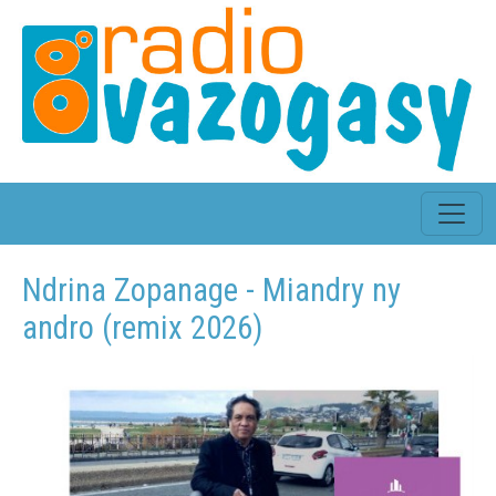
Ndrina Zopanage - Miandry ny
andro (remix 2026)