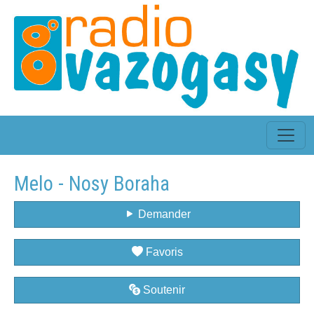
Melo - Nosy Boraha
Demander
Favoris
Soutenir