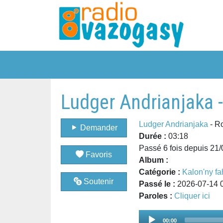
Ludger Andrianjaka -
Ludger Andrianjaka
- Ro
Demander
Durée :
03:18
Passé 6 fois depuis 21
Favoris
Album :
Catégorie :
Kalon'ny fa
Soutenir
Passé le :
2026-07-14 
Paroles :
Cliquer ici
Audio
00:00