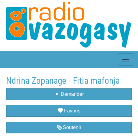
Ndrina Zopanage - Fitia mafonja
Demander
Favoris
Soutenir