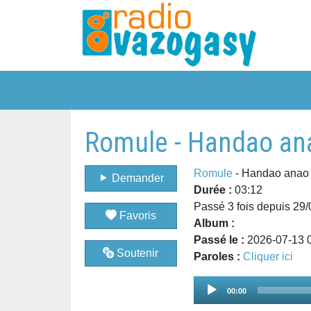
Romule - Handao an
Romule
- Handao anao
Demander
Durée :
03:12
Passé 3 fois depuis 29
Favoris
Album :
Passé le :
2026-07-13 
Soutenir
Paroles :
Cliquer ici
Audio
00:00
Player