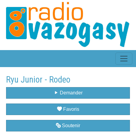
Ryu Junior - Rodeo
Demander
Favoris
Soutenir