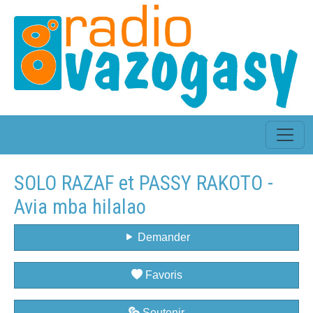
SOLO RAZAF et PASSY RAKOTO -
Avia mba hilalao
Demander
Favoris
Soutenir