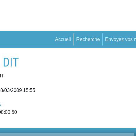
Accueil
Recherche
Envoyez vos 
 DIT
IT
18/03/2009 15:55
y
08:00:50