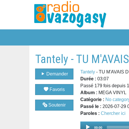
Tantely - TU M'AVAIS
Tantely
- TU M'AVAIS D
Demander
Durée :
03:07
Passé 179 fois depuis 
Favoris
Album :
MEGA VINYL
Catégorie :
No categor
Soutenir
Passé le :
2026-07-29 
Paroles :
Chercher ici
Audio
00:00