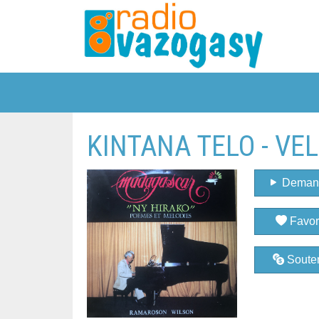
KINTANA TELO - VE
Deman
Favor
Souten