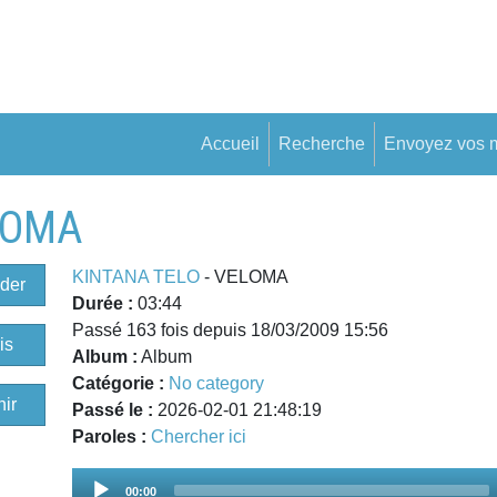
Accueil
Recherche
Envoyez vos 
LOMA
KINTANA TELO
- VELOMA
der
Durée :
03:44
Passé 163 fois depuis 18/03/2009 15:56
is
Album :
Album
Catégorie :
No category
ir
Passé le :
2026-02-01 21:48:19
Paroles :
Chercher ici
Audio
00:00