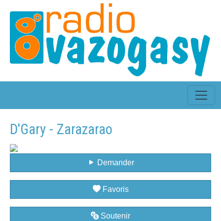
D'Gary - Zarazarao
Demander
Favoris
Soutenir