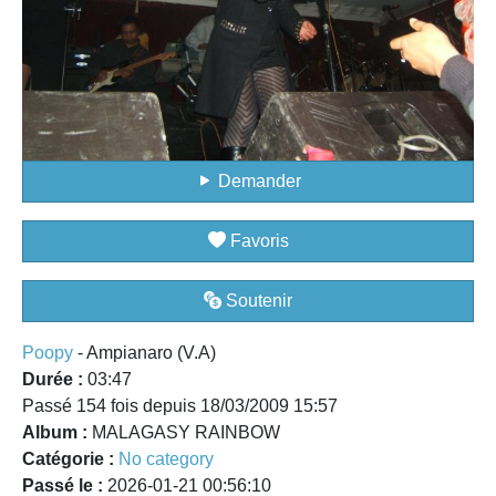
Demander
Favoris
Soutenir
Poopy
- Ampianaro (V.A)
Durée :
03:47
Passé 154 fois depuis 18/03/2009 15:57
Album :
MALAGASY RAINBOW
Catégorie :
No category
Passé le :
2026-01-21 00:56:10