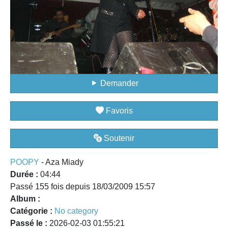
Demander
Favoris
Soutenir
POOPY
- Aza Miady
Durée :
04:44
Passé 155 fois depuis 18/03/2009 15:57
Album :
Catégorie :
No category
Passé le :
2026-02-03 01:55:21