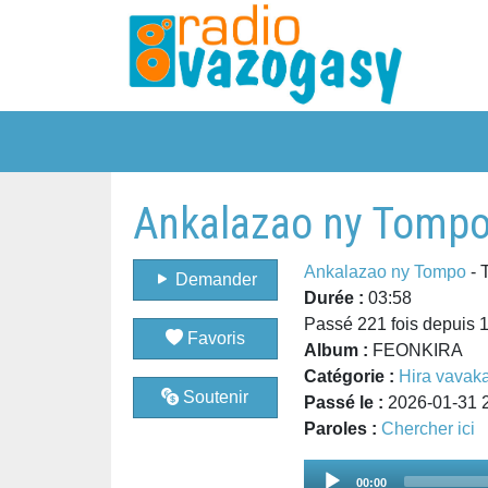
Ankalazao ny Tompo 
Ankalazao ny Tompo
- 
Demander
Durée :
03:58
Passé 221 fois depuis 
Favoris
Album :
FEONKIRA
Catégorie :
Hira vavak
Soutenir
Passé le :
2026-01-31 
Paroles :
Chercher ici
Audio
00:00