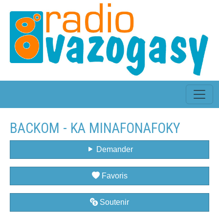
BACKOM - KA MINAFONAFOKY
Demander
Favoris
Soutenir