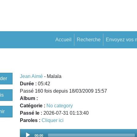
Accueil
Recherche
Envoyez vos 
Jean Aimé
- Malala
der
Durée :
05:42
Passé 160 fois depuis 18/03/2009 15:57
is
Album :
Catégorie :
No category
ir
Passé le :
2026-07-31 01:13:40
Paroles :
Cliquer ici
Audio
00:00