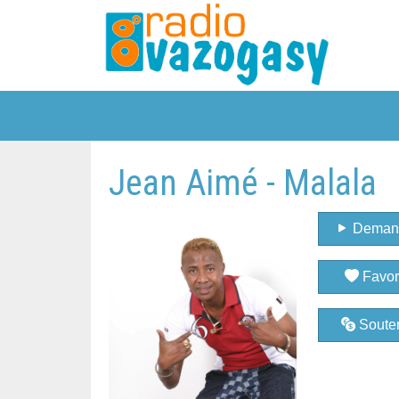
Jean Aimé - Malala
Deman
Favor
Souten