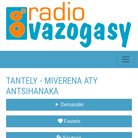
TANTELY - MIVERENA ATY
ANTSIHANAKA
Demander
Favoris
Soutenir