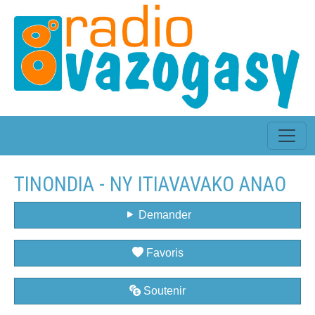
TINONDIA - NY ITIAVAVAKO ANAO
Demander
Favoris
Soutenir