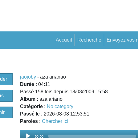
Accueil
Recherche
Envoyez vos 
o
jaojoby
- aza arianao
der
Durée :
04:11
Passé 158 fois depuis 18/03/2009 15:58
is
Album :
aza ariano
Catégorie :
No category
ir
Passé le :
2026-08-08 12:53:51
Paroles :
Chercher ici
Audio
00:00