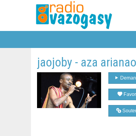
jaojoby - aza ariana
Deman
Favor
Souten