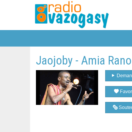
Jaojoby - Amia Rano
Deman
Favor
Souten