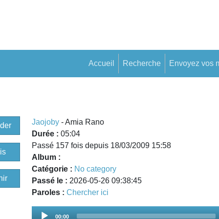
Accueil
Recherche
Envoyez vos 
Jaojoby
- Amia Rano
der
Durée :
05:04
Passé 157 fois depuis 18/03/2009 15:58
is
Album :
Catégorie :
No category
ir
Passé le :
2026-05-26 09:38:45
Paroles :
Chercher ici
Audio
00:00