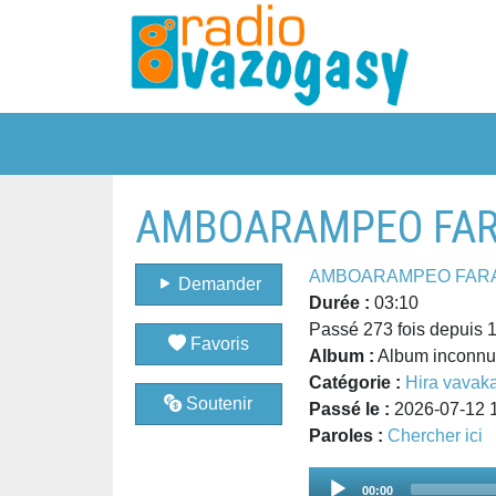
AMBOARAMPEO FARAV
AMBOARAMPEO FAR
Demander
Durée :
03:10
Passé 273 fois depuis 
Favoris
Album :
Album inconnu 
Catégorie :
Hira vavak
Soutenir
Passé le :
2026-07-12 
Paroles :
Chercher ici
Audio
00:00