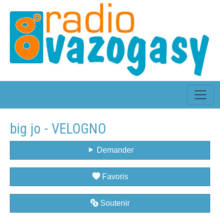
big jo - VELOGNO
Demander
Favoris
Soutenir