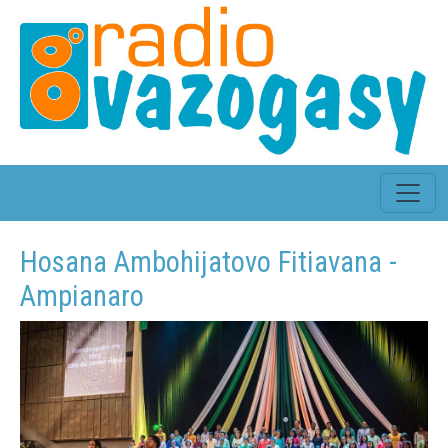
Hosana Ambohijatovo Fitiavana -
Ampianaro