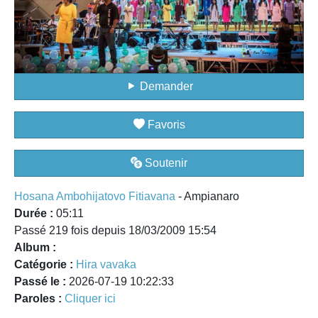
Demander
Favoris
Soutenir
Hosana Ambohijatovo Fitiavana
- Ampianaro
Durée :
05:11
Passé 219 fois depuis 18/03/2009 15:54
Album :
Catégorie :
Hira vavaka
Passé le :
2026-07-19 10:22:33
Paroles :
Cliquer ici