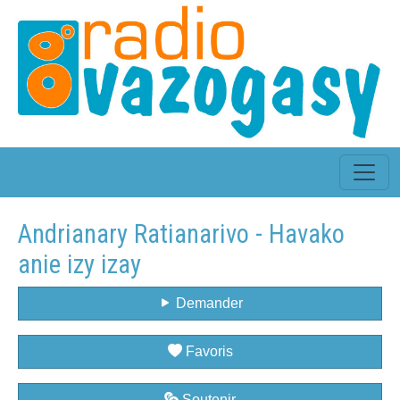
Andrianary Ratianarivo - Havako
anie izy izay
Demander
Favoris
Soutenir