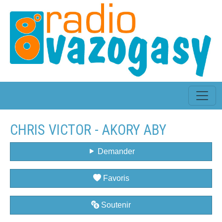
CHRIS VICTOR - AKORY ABY
Demander
Favoris
Soutenir