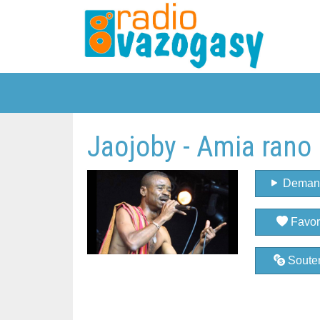
Jaojoby - Amia rano
Deman
Favor
Souten