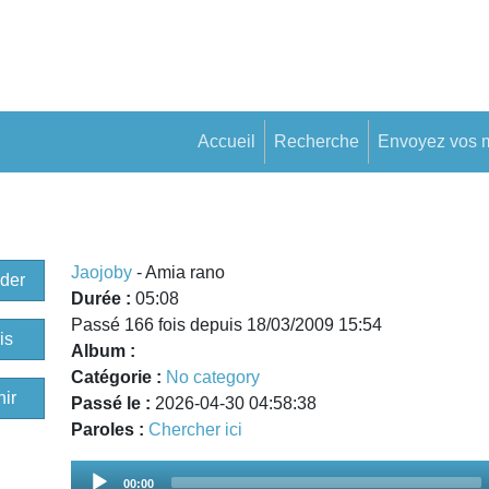
Accueil
Recherche
Envoyez vos 
Jaojoby
- Amia rano
der
Durée :
05:08
Passé 166 fois depuis 18/03/2009 15:54
is
Album :
Catégorie :
No category
ir
Passé le :
2026-04-30 04:58:38
Paroles :
Chercher ici
Audio
00:00