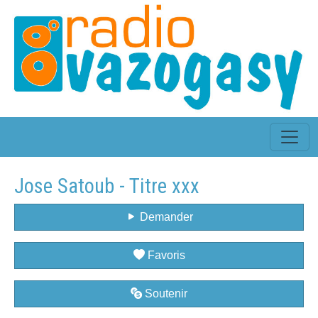
Jose Satoub - Titre xxx
Demander
Favoris
Soutenir