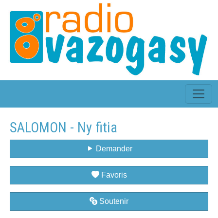
SALOMON - Ny fitia
Demander
Favoris
Soutenir