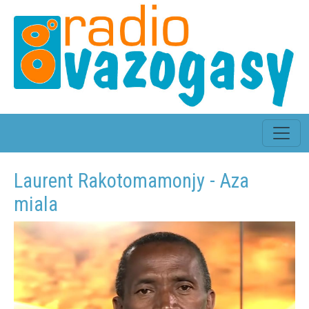
Laurent Rakotomamonjy - Aza
miala