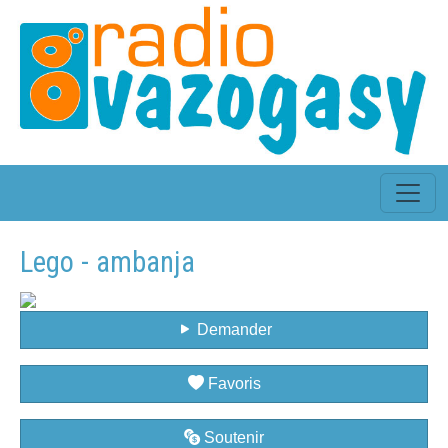
Lego - ambanja
Demander
Favoris
Soutenir