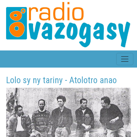
Lolo sy ny tariny - Atolotro anao