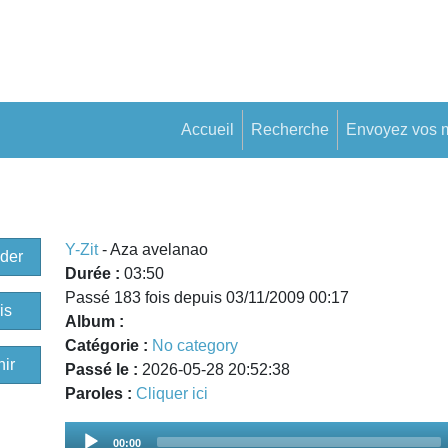
Accueil
Recherche
Envoyez vos 
Y-Zit
- Aza avelanao
der
Durée :
03:50
Passé 183 fois depuis 03/11/2009 00:17
is
Album :
Catégorie :
No category
ir
Passé le :
2026-05-28 20:52:38
Paroles :
Cliquer ici
Audio
00:00