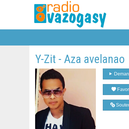
Y-Zit - Aza avelanao
Deman
Favor
Souten