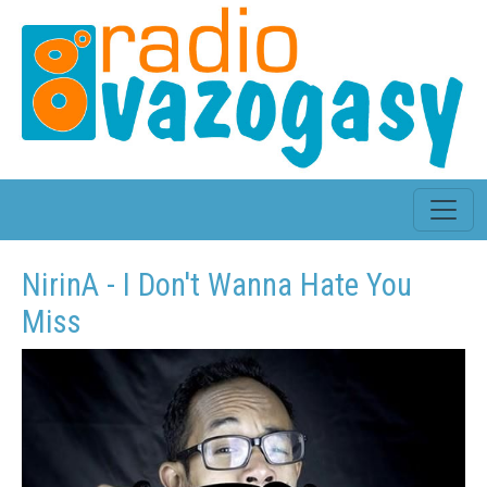
NirinA - I Don't Wanna Hate You
Miss