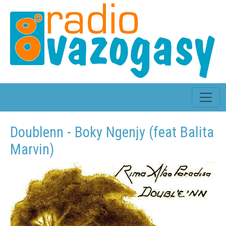
Doublenn - Boky Ngenjy (feat Balita
Marvin)