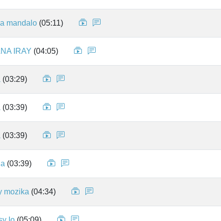
na mandalo
(05:11)
NA IRAY
(04:05)
a
(03:29)
a
(03:39)
a
(03:39)
na
(03:39)
y mozika
(04:34)
sy Io
(05:09)