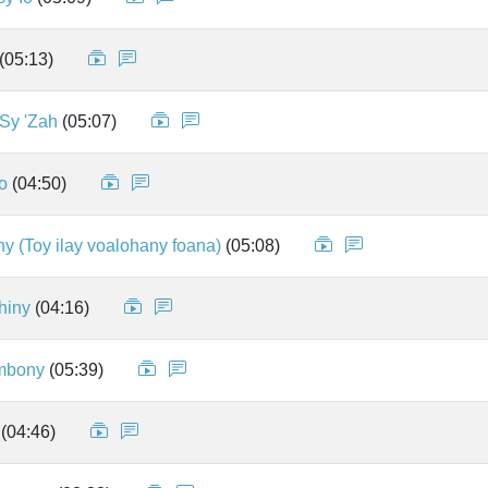
(05:13)
 Sy 'Zah
(05:07)
o
(04:50)
ny (Toy ilay voalohany foana)
(05:08)
hiny
(04:16)
mbony
(05:39)
(04:46)