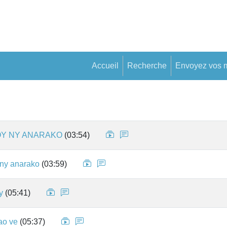
Accueil
Recherche
Envoyez vos 
Y NY ANARAKO
(03:54)
 ny anarako
(03:59)
y
(05:41)
ao ve
(05:37)