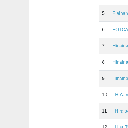
5
Fiaina
6
FOTOA
7
Hir'ain
8
Hir'ain
9
Hir'ain
10
Hir'ai
11
Hira s
12
Hira T