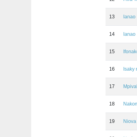
13
Ianao
14
Ianao
15
Ifonak
16
Isaky 
17
Mpiva
18
Nako
19
Niova