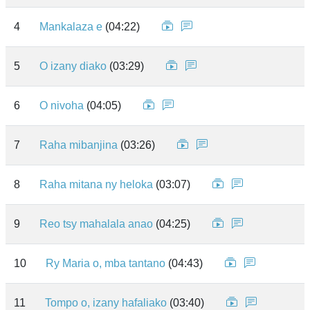
4
Mankalaza e
(04:22)
5
O izany diako
(03:29)
6
O nivoha
(04:05)
7
Raha mibanjina
(03:26)
8
Raha mitana ny heloka
(03:07)
9
Reo tsy mahalala anao
(04:25)
10
Ry Maria o, mba tantano
(04:43)
11
Tompo o, izany hafaliako
(03:40)