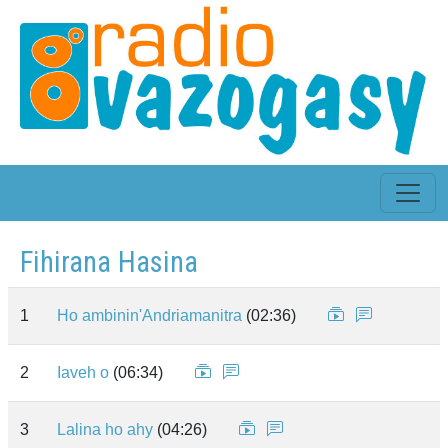
Fihirana Hasina
1
Ho ambinin'Andriamanitra
(02:36)
2
Iaveh o
(06:34)
3
Lalina ho ahy
(04:26)