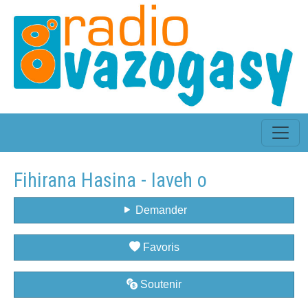
Fihirana Hasina - Iaveh o
Demander
Favoris
Soutenir