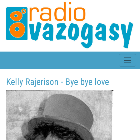
Kelly Rajerison - Bye bye love