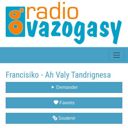
Francisiko - Ah Valy Tandrignesa
Demander
Favoris
Soutenir